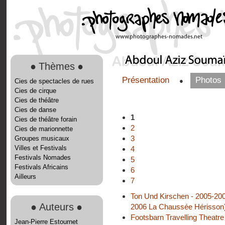
●
Thèmes
●
Présentation
Photos
●
Cies de spectacles de rues
Cies de cirque
Cies de théâtre
Cies de danse
1
Cies de théâtre forain
2
Cies de marionnette
3
Groupes musicaux
Villes et Festivals
4
Festivals Nomades
5
Festivals Africains
6
Ailleurs
7
Ton Und Kirschen - 2005-200
●
Auteurs
●
2006 La Chaussée Hérisson
Footsbarn Travelling Theatre
Jean-Pierre Estournet