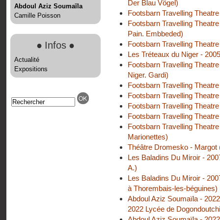
Der Blau Vögel)
Abdoul Aziz Soumaïla
Footsbarn Travelling Theatre
Camille Poisson
Footsbarn Travelling Theatre 
Pain. Embbeded)
●
Infos
●
Footsbarn Travelling Theatre
Les Tréteaux du Niger - 200
Actualité
Footsbarn Travelling Theatre
Expositions
Niger. Gardi)
Footsbarn Travelling Theatre 
Footsbarn Travelling Theatre
Footsbarn Travelling Theatr
Footsbarn Travelling Theatre
Footsbarn Travelling Theatre
Marionettes)
Théâtre Dromesko - Margot (
Les Baladins Du Miroir - 200
A.)
Les Baladins Du Miroir - 2007
à Thorembais-les-béguines)
Abdoul Aziz Soumaïla - 2022
2022 Lycée de Dogondoutchi
Abdoul Aziz Soumaïla - 2022