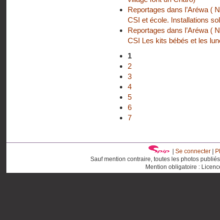
Reportages dans l’Aréwa ( Ni
CSI et école. Installations so
Reportages dans l’Aréwa ( Ni
CSI Les kits bébés et les lun
1
2
3
4
5
6
7
|
Se connecter
|
P
Sauf mention contraire, toutes les photos publié
Mention obligatoire : Licen