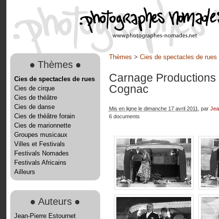
Thèmes
>
Cies de spectacles de rues
●
Thèmes
●
Carnage Productions
Cies de spectacles de rues
Cognac
Cies de cirque
Cies de théâtre
Cies de danse
Mis en ligne le dimanche 17 avril 2011
, par
Jea
Cies de théâtre forain
6 documents
Cies de marionnette
Groupes musicaux
Villes et Festivals
Festivals Nomades
Festivals Africains
Ailleurs
●
Auteurs
●
Jean-Pierre Estournet