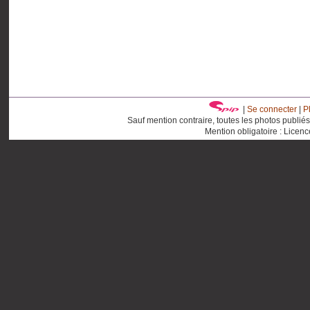
|
Se connecter
|
P
Sauf mention contraire, toutes les photos publié
Mention obligatoire : Licen