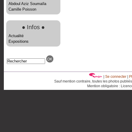
Abdoul Aziz Soumaïla
Camille Poisson
●
Infos
●
Actualité
Expositions
|
Se connecter
|
P
Sauf mention contraire, toutes les photos publié
Mention obligatoire : Licen