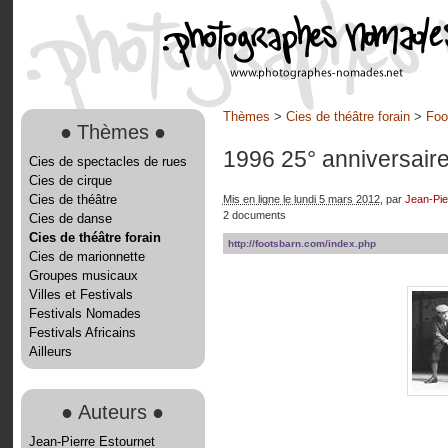
Thèmes
>
Cies de théâtre forain
>
Foo
●
Thèmes
●
1996 25° anniversair
Cies de spectacles de rues
Cies de cirque
Cies de théâtre
Mis en ligne le lundi 5 mars 2012
, par
Jean-Pie
2 documents
Cies de danse
Cies de théâtre forain
http://footsbarn.com/index.php
Cies de marionnette
Groupes musicaux
Villes et Festivals
Festivals Nomades
Festivals Africains
Ailleurs
●
Auteurs
●
Jean-Pierre Estournet