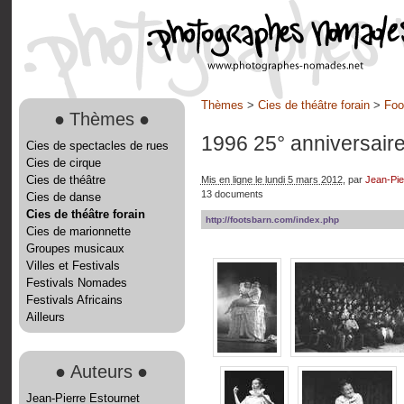
Thèmes
>
Cies de théâtre forain
>
Foo
●
Thèmes
●
1996 25° anniversair
Cies de spectacles de rues
Cies de cirque
Cies de théâtre
Mis en ligne le lundi 5 mars 2012
, par
Jean-Pie
13 documents
Cies de danse
Cies de théâtre forain
http://footsbarn.com/index.php
Cies de marionnette
Groupes musicaux
Villes et Festivals
Festivals Nomades
Festivals Africains
Ailleurs
●
Auteurs
●
Jean-Pierre Estournet