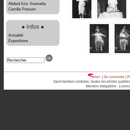
Abdoul Aziz Soumaïla
Camille Poisson
●
Infos
●
Actualité
Expositions
|
Se connecter
|
P
Sauf mention contraire, toutes les photos publié
Mention obligatoire : Licen