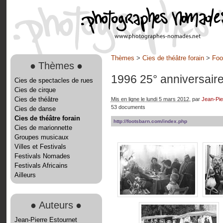
Thèmes
>
Cies de théâtre forain
>
Foo
●
Thèmes
●
1996 25° anniversair
Cies de spectacles de rues
Cies de cirque
Cies de théâtre
Mis en ligne le lundi 5 mars 2012
, par
Jean-Pie
53 documents
Cies de danse
Cies de théâtre forain
http://footsbarn.com/index.php
Cies de marionnette
Groupes musicaux
Villes et Festivals
Festivals Nomades
Festivals Africains
Ailleurs
●
Auteurs
●
Jean-Pierre Estournet