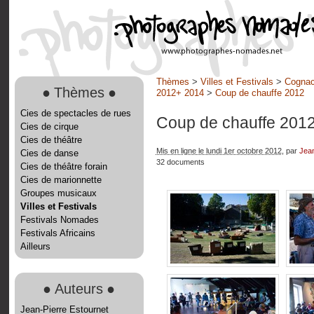
Thèmes
>
Villes et Festivals
>
Cognac
●
Thèmes
●
2012+ 2014
>
Coup de chauffe 2012
Cies de spectacles de rues
Coup de chauffe 201
Cies de cirque
Cies de théâtre
Mis en ligne le lundi 1er octobre 2012
, par
Jean
Cies de danse
32 documents
Cies de théâtre forain
Cies de marionnette
Groupes musicaux
Villes et Festivals
Festivals Nomades
Festivals Africains
Ailleurs
●
Auteurs
●
Jean-Pierre Estournet