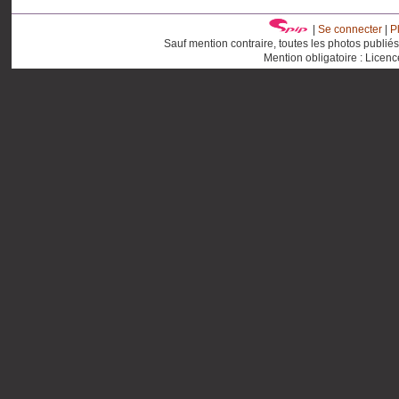
|
Se connecter
|
P
Sauf mention contraire, toutes les photos publié
Mention obligatoire : Licen