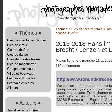
Thèmes
>
Cies de théâtre forain
>
Ton
●
Thèmes
●
chance. Brecht
Cies de spectacles de rues
2013-2018 Hans im 
Cies de cirque
Brecht
/ Lenzen et 
Cies de théâtre
Cies de danse
Cies de théâtre forain
Mis en ligne le dimanche 11 août 2
Cies de marionnette
110 documents
Groupes musicaux
Villes et Festivals
Festivals Nomades
http://www.tonundkirsche
Festivals Africains
We are an international theatre 
Ailleurs
group sixteen years ago, we have t
popular situations. From chance m
itself with artists of differen
MOBILE come from England, German
●
Auteurs
●
cultural diversity that colours our
Jean-Pierre Estournet