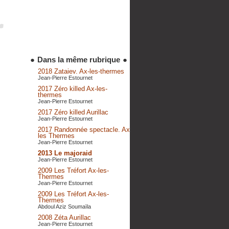
●
Dans la même rubrique
●
2018 Zataiev. Ax-les-thermes
Jean-Pierre Estournet
2017 Zéro killed Ax-les-
thermes
Jean-Pierre Estournet
2017 Zéro killed Aurillac
Jean-Pierre Estournet
2017 Randonnée spectacle. Ax
les Thermes
Jean-Pierre Estournet
2013 Le majoraid
Jean-Pierre Estournet
2009 Les Tréfort Ax-les-
Thermes
Jean-Pierre Estournet
2009 Les Tréfort Ax-les-
Thermes
Abdoul Aziz Soumaïla
2008 Zéta Aurillac
Jean-Pierre Estournet