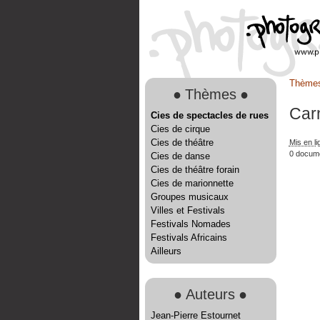
Thème
●
Thèmes
●
Car
Cies de spectacles de rues
Cies de cirque
Cies de théâtre
Mis en li
0 docum
Cies de danse
Cies de théâtre forain
Cies de marionnette
Groupes musicaux
Villes et Festivals
Festivals Nomades
Festivals Africains
Ailleurs
●
Auteurs
●
Jean-Pierre Estournet