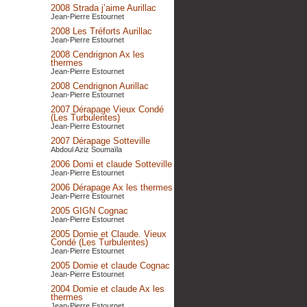
2008 Strada j’aime Aurillac
Jean-Pierre Estournet
2008 Les Tréforts Aurillac
Jean-Pierre Estournet
2008 Cendrignon Ax les
thermes
Jean-Pierre Estournet
2008 Cendrignon Aurillac
Jean-Pierre Estournet
2007 Dérapage Vieux Condé
(Les Turbulentes)
Jean-Pierre Estournet
2007 Dérapage Sotteville
Abdoul Aziz Soumaïla
2006 Domi et claude Sotteville
Jean-Pierre Estournet
2006 Dérapage Ax les thermes
Jean-Pierre Estournet
2005 GIGN Cognac
Jean-Pierre Estournet
2005 Domie et Claude. Vieux
Condé (Les Turbulentes)
Jean-Pierre Estournet
2005 Domie et claude Cognac
Jean-Pierre Estournet
2004 Domie et claude Ax les
thermes
Jean-Pierre Estournet