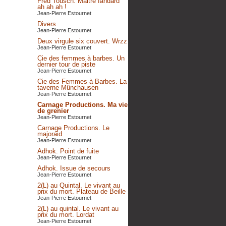
Fred Tousch. Maitre fandard
ah ah ah !
Jean-Pierre Estournet
Divers
Jean-Pierre Estournet
Deux virgule six couvert. Wrzz
Jean-Pierre Estournet
Cie des femmes à barbes. Un
dernier tour de piste
Jean-Pierre Estournet
Cie des Femmes à Barbes. La
taverne Münchausen
Jean-Pierre Estournet
Carnage Productions. Ma vie
de grenier
Jean-Pierre Estournet
Carnage Productions. Le
majoraid
Jean-Pierre Estournet
Adhok. Point de fuite
Jean-Pierre Estournet
Adhok. Issue de secours
Jean-Pierre Estournet
2(L) au Quintal. Le vivant au
prix du mort. Plateau de Beille
Jean-Pierre Estournet
2(L) au quintal. Le vivant au
prix du mort. Lordat
Jean-Pierre Estournet