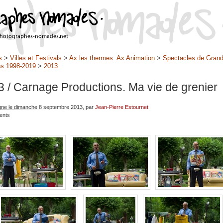
s
>
Villes et Festivals
>
Ax les thermes. Ax Animation
>
Spectacles de Gran
s 1998-2019
>
2013
3
/ Carnage Productions. Ma vie de grenier
igne le dimanche 8 septembre 2013
, par
Jean-Pierre Estournet
ents