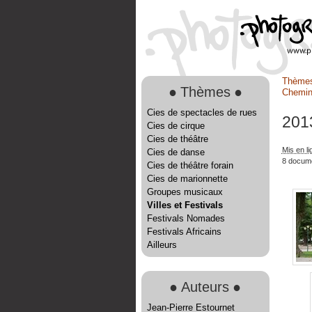
Thème
●
Thèmes
●
Chemin
Cies de spectacles de rues
201
Cies de cirque
Cies de théâtre
Mis en l
Cies de danse
8 docum
Cies de théâtre forain
Cies de marionnette
Groupes musicaux
Villes et Festivals
Festivals Nomades
Festivals Africains
Ailleurs
●
Auteurs
●
Jean-Pierre Estournet