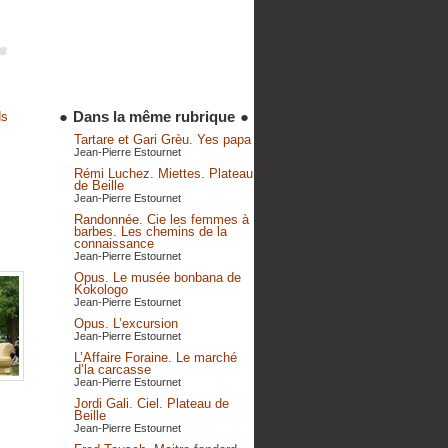
●
Dans la même rubrique
●
ds
Tartare et Gari Grèu. Yes papa
Jean-Pierre Estournet
Rémi Luchez. Miettes. Plateau
de Beille
Jean-Pierre Estournet
Randonnée. Cie les femmes à
barbes. Les chemins de la
connaissance
Jean-Pierre Estournet
Opus. Le musée bonbana de
Kokologo
Jean-Pierre Estournet
Opus. L’excursion
Jean-Pierre Estournet
L’Affaire Foraine. Le marché
d’la carcasse
Jean-Pierre Estournet
Jordi Gali. Ciel. Plateau de
Beille
Jean-Pierre Estournet