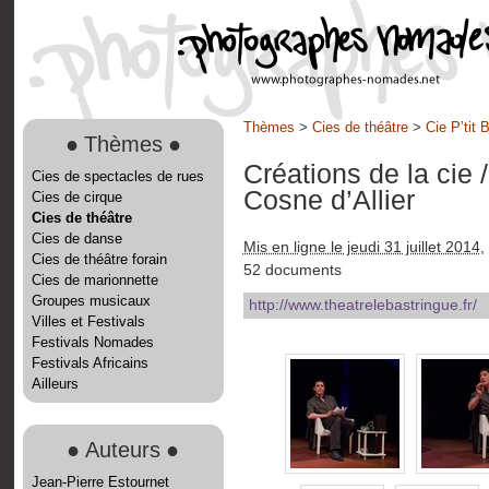
Thèmes
>
Cies de théâtre
>
Cie P’tit 
●
Thèmes
●
Créations de la cie
Cies de spectacles de rues
Cosne d’Allier
Cies de cirque
Cies de théâtre
Cies de danse
Mis en ligne le jeudi 31 juillet 2014
,
Cies de théâtre forain
52 documents
Cies de marionnette
Groupes musicaux
http://www.theatrelebastringue.fr/
Villes et Festivals
Festivals Nomades
Festivals Africains
Ailleurs
●
Auteurs
●
Jean-Pierre Estournet