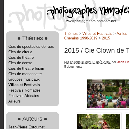
Thèmes
>
Villes et Festivals
>
Ax les 
●
Thèmes
●
Chemins 1998-2019
>
2015
Cies de spectacles de rues
2015
/ Cie Clown de T
Cies de cirque
Cies de théâtre
Mis en ligne le jeudi 13 août 2015
, par
Jean-Pie
Cies de danse
5 documents
Cies de théâtre forain
Cies de marionnette
Groupes musicaux
Villes et Festivals
Festivals Nomades
Festivals Africains
Ailleurs
●
Auteurs
●
Jean-Pierre Estournet