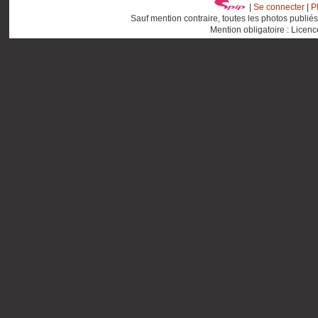
|
Se connecter
|
P
Sauf mention contraire, toutes les photos publié
Mention obligatoire : Licen