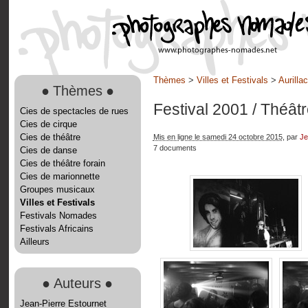
Thèmes
>
Villes et Festivals
>
Aurilla
●
Thèmes
●
Festival 2001
/ Théât
Cies de spectacles de rues
Cies de cirque
Cies de théâtre
Mis en ligne le samedi 24 octobre 2015
, par
Je
7 documents
Cies de danse
Cies de théâtre forain
Cies de marionnette
Groupes musicaux
Villes et Festivals
Festivals Nomades
Festivals Africains
Ailleurs
●
Auteurs
●
Jean-Pierre Estournet