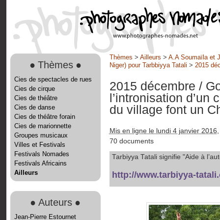
Thèmes
>
Ailleurs
>
A.A Soumaïla et J
●
Thèmes
●
Niger) pour Tarbbiyya Tatali
>
2015 dé
Cies de spectacles de rues
2015 décembre
/ G
Cies de cirque
l’intronisation d’un
Cies de théâtre
du village font un C
Cies de danse
Cies de théâtre forain
Cies de marionnette
Mis en ligne le lundi 4 janvier 2016
,
Groupes musicaux
70 documents
Villes et Festivals
Festivals Nomades
Tarbiyya Tatali signifie "Aide à l
Festivals Africains
Ailleurs
http://www.tarbiyya-tatali
●
Auteurs
●
Jean-Pierre Estournet