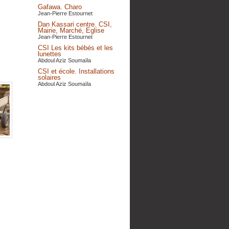
Gafawa. Charo
Jean-Pierre Estournet
Dan Kassari centre. CSI,
Mairie, Marché, Eglise
Jean-Pierre Estournet
CSI Les kits bébés et les
lunettes
Abdoul Aziz Soumaïla
CSI et école. Installations
solaires
Abdoul Aziz Soumaïla