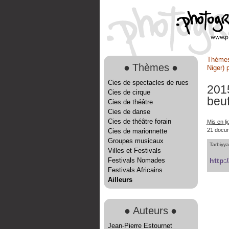
Thème
●
Thèmes
●
Niger) 
Cies de spectacles de rues
201
Cies de cirque
beu
Cies de théâtre
Cies de danse
Cies de théâtre forain
Mis en li
21 docu
Cies de marionnette
Groupes musicaux
Tarbiyya
Villes et Festivals
Festivals Nomades
http:
Festivals Africains
Ailleurs
●
Auteurs
●
Jean-Pierre Estournet