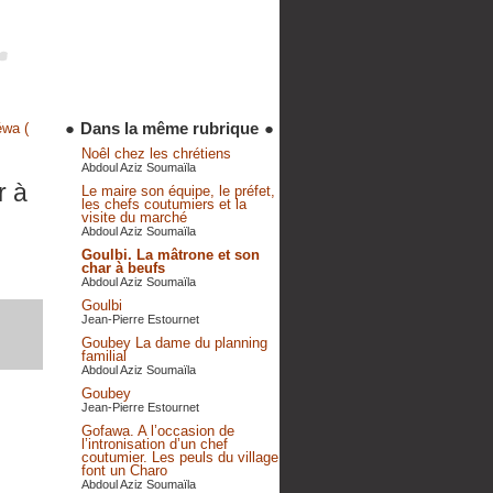
●
Dans la même rubrique
●
éwa (
Noêl chez les chrétiens
Abdoul Aziz Soumaïla
r à
Le maire son équipe, le préfet,
les chefs coutumiers et la
visite du marché
Abdoul Aziz Soumaïla
Goulbi. La mâtrone et son
char à beufs
Abdoul Aziz Soumaïla
Goulbi
Jean-Pierre Estournet
Goubey La dame du planning
familial
Abdoul Aziz Soumaïla
Goubey
Jean-Pierre Estournet
Gofawa. A l’occasion de
l’intronisation d’un chef
coutumier. Les peuls du village
font un Charo
Abdoul Aziz Soumaïla