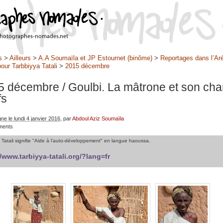
s
>
Ailleurs
>
A.A Soumaïla et JP Estournet (binôme)
>
Reportages dans l’Ar
pour Tarbbiyya Tatali
>
2015 décembre
5 décembre
/ Goulbi. La mâtrone et son cha
fs
gne le lundi 4 janvier 2016
, par
Abdoul Aziz Soumaïla
ments
 Tatali signifie "Aide à l’auto-développement" en langue haoussa.
//www.tarbiyya-tatali.org/?lang=fr