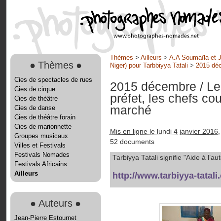
Thèmes
>
Ailleurs
>
A.A Soumaïla et J
●
Thèmes
●
Niger) pour Tarbbiyya Tatali
>
2015 dé
Cies de spectacles de rues
2015 décembre
/ L
Cies de cirque
préfet, les chefs cou
Cies de théâtre
marché
Cies de danse
Cies de théâtre forain
Cies de marionnette
Mis en ligne le lundi 4 janvier 2016
,
Groupes musicaux
52 documents
Villes et Festivals
Festivals Nomades
Tarbiyya Tatali signifie "Aide à l
Festivals Africains
Ailleurs
http://www.tarbiyya-tatali
●
Auteurs
●
Jean-Pierre Estournet