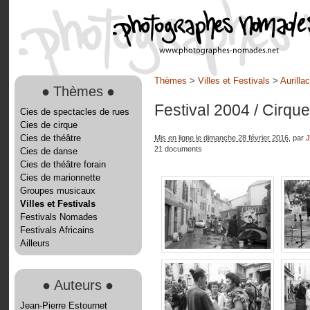
Thèmes
>
Villes et Festivals
>
Aurilla
●
Thèmes
●
Festival 2004
/ Cirque
Cies de spectacles de rues
Cies de cirque
Cies de théâtre
Mis en ligne le dimanche 28 février 2016
, par
J
21 documents
Cies de danse
Cies de théâtre forain
Cies de marionnette
Groupes musicaux
Villes et Festivals
Festivals Nomades
Festivals Africains
Ailleurs
●
Auteurs
●
Jean-Pierre Estournet