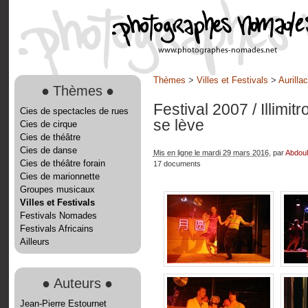
Thèmes
>
Villes et Festivals
>
Aurilla
●
Thèmes
●
Festival 2007
/ Illimi
Cies de spectacles de rues
se lève
Cies de cirque
Cies de théâtre
Cies de danse
Mis en ligne le mardi 29 mars 2016
, par
Abdoul
Cies de théâtre forain
17 documents
Cies de marionnette
Groupes musicaux
Villes et Festivals
Festivals Nomades
Festivals Africains
Ailleurs
●
Auteurs
●
Jean-Pierre Estournet