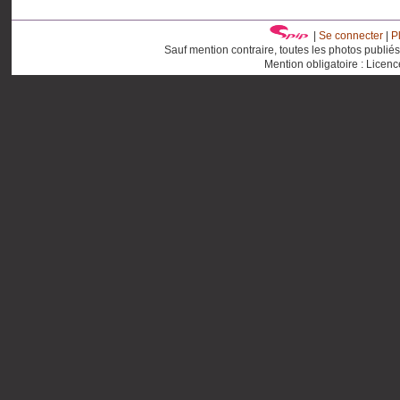
|
Se connecter
|
P
Sauf mention contraire, toutes les photos publié
Mention obligatoire : Licen