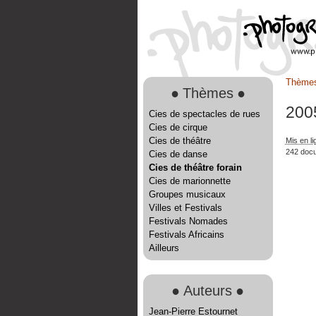
Thème
●
Thèmes
●
200
Cies de spectacles de rues
Cies de cirque
Cies de théâtre
Mis en li
242 doc
Cies de danse
Cies de théâtre forain
Cies de marionnette
Groupes musicaux
Villes et Festivals
Festivals Nomades
Festivals Africains
Ailleurs
●
Auteurs
●
Jean-Pierre Estournet