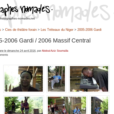
s
>
Cies de théâtre forain
>
Les Tréteaux du Niger
>
2005-2006 Gardi
5-2006 Gardi
/ 2006 Massif Central
gne le dimanche 24 avril 2016
, par
Abdoul Aziz Soumaïla
uments