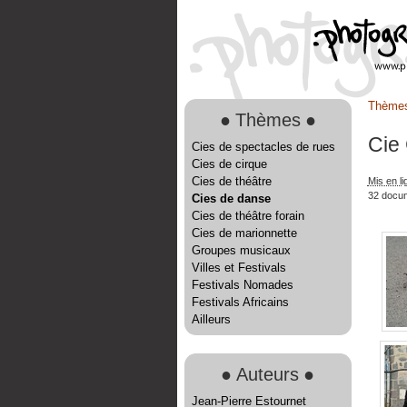
Thème
●
Thèmes
●
Cie
Cies de spectacles de rues
Cies de cirque
Cies de théâtre
Mis en l
32 docu
Cies de danse
Cies de théâtre forain
Cies de marionnette
Groupes musicaux
Villes et Festivals
Festivals Nomades
Festivals Africains
Ailleurs
●
Auteurs
●
Jean-Pierre Estournet