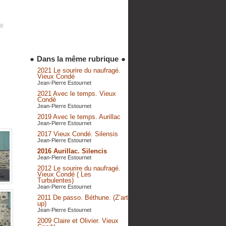
●
Dans la même rubrique
●
2021 Le sourire du naufragé.
Vieux Condé
Jean-Pierre Estournet
2021 Avec le temps. Vieux
Condé
Jean-Pierre Estournet
2019 Avec le temps. Aurillac
Jean-Pierre Estournet
2017 Vieux Condé. Silensis
Jean-Pierre Estournet
2016 Aurillac. Silencis
Jean-Pierre Estournet
2012 Le sourire du naufragé.
Vieux Condé ( Les
Turbulentes)
Jean-Pierre Estournet
2011 De passo. Béthune. (Z’art
up)
Jean-Pierre Estournet
2009 Claire et Olivier. Vieux