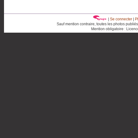
|
Se connecter
|
P
Sauf mention contraire, toutes les photos publié
Mention obligatoire : Licen