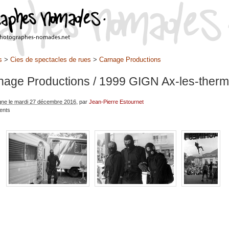
s
>
Cies de spectacles de rues
>
Carnage Productions
nage Productions
/ 1999 GIGN Ax-les-ther
igne le mardi 27 décembre 2016
, par
Jean-Pierre Estournet
ents