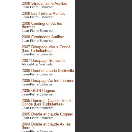
2008 Strada j’aime Aurillac
Jean-Pierre Estournet
2008 Les Tréforts Aurillac
Jean-Pierre Estournet
2008 Cendrignon Ax les
thermes
Jean-Pierre Estournet
2008 Cendrignon Aurillac
Jean-Pierre Estournet
2007 Dérapage Vieux Condé
(Les Turbulentes)
Jean-Pierre Estournet
2007 Dérapage Sotteville
Abdoul Aziz Soumaïla
2006 Domi et claude Sotteville
Jean-Pierre Estournet
2006 Dérapage Ax les thermes
Jean-Pierre Estournet
2005 GIGN Cognac
Jean-Pierre Estournet
2005 Domie et Claude. Vieux
Condé (Les Turbulentes)
Jean-Pierre Estournet
2005 Domie et claude Cognac
Jean-Pierre Estournet
2004 Domie et claude Ax les
thermes
Jean-Pierre Estournet