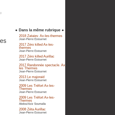
●
Dans la même rubrique
●
2018 Zataiev. Ax-les-thermes
Jean-Pierre Estournet
mes
2017 Zéro killed Ax-les-
thermes
Jean-Pierre Estournet
2017 Zéro killed Aurillac
Jean-Pierre Estournet
2017 Randonnée spectacle. Ax
les Thermes
Jean-Pierre Estournet
2013 Le majoraid
Jean-Pierre Estournet
2009 Les Tréfort Ax-les-
Thermes
Jean-Pierre Estournet
2009 Les Tréfort Ax-les-
Thermes
Abdoul Aziz Soumaïla
2008 Zéta Aurillac
Jean-Pierre Estournet