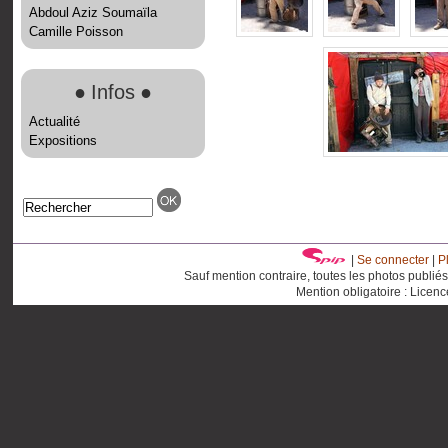
Abdoul Aziz Soumaïla
Camille Poisson
●
Infos
●
Actualité
Expositions
|
Se connecter
|
P
Sauf mention contraire, toutes les photos publié
Mention obligatoire : Licen