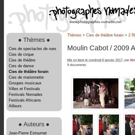
Thèmes
>
Cies de théâtre forain
>
2 R
●
Thèmes
●
Moulin Cabot
/ 2009 
Cies de spectacles de rues
Cies de cirque
Cies de théâtre
Mis en ligne le vendredi 6 janvier 2017
, par
Abd
9 documents
Cies de danse
Cies de théâtre forain
Cies de marionnette
Groupes musicaux
Villes et Festivals
Festivals Nomades
Festivals Africains
Ailleurs
●
Auteurs
●
Jean-Pierre Estournet