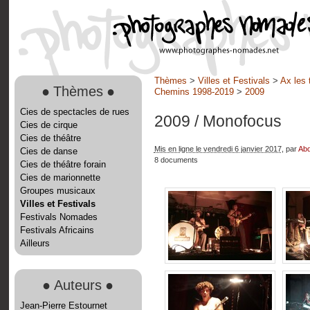
Thèmes
>
Villes et Festivals
>
Ax les 
●
Thèmes
●
Chemins 1998-2019
>
2009
Cies de spectacles de rues
2009
/ Monofocus
Cies de cirque
Cies de théâtre
Mis en ligne le vendredi 6 janvier 2017
, par
Abd
Cies de danse
8 documents
Cies de théâtre forain
Cies de marionnette
Groupes musicaux
Villes et Festivals
Festivals Nomades
Festivals Africains
Ailleurs
●
Auteurs
●
Jean-Pierre Estournet