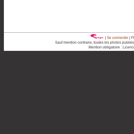
|
Se connecter
|
P
Sauf mention contraire, toutes les photos publié
Mention obligatoire : Licen