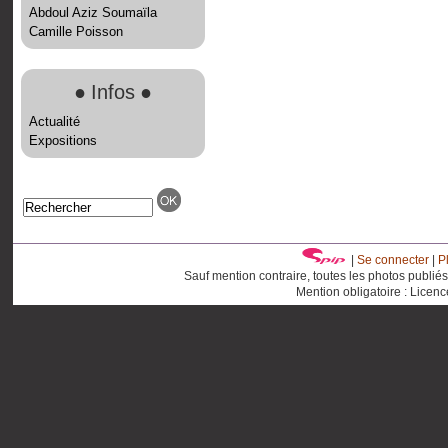
Abdoul Aziz Soumaïla
Camille Poisson
●
Infos
●
Actualité
Expositions
|
Se connecter
|
P
Sauf mention contraire, toutes les photos publié
Mention obligatoire : Licen