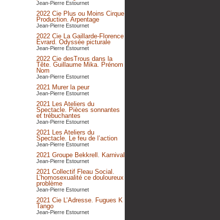
Jean-Pierre Estournet
2022 Cie Plus ou Moins Cirque
Production. Arpentage
Jean-Pierre Estournet
2022 Cie La Gaillarde-Florence
Evrard. Odyssée picturale
Jean-Pierre Estournet
2022 Cie desTrous dans la
Tête. Guillaume Mika. Prénom
Nom
Jean-Pierre Estournet
2021 Murer la peur
Jean-Pierre Estournet
2021 Les Ateliers du
Spectacle. Pièces sonnantes
et trébuchantes
Jean-Pierre Estournet
2021 Les Ateliers du
Spectacle. Le feu de l’action
Jean-Pierre Estournet
2021 Groupe Bekkrell. Karnival
Jean-Pierre Estournet
2021 Collectif Fleau Social.
L’homosexualité ce douloureux
problème
Jean-Pierre Estournet
2021 Cie L’Adresse. Fugues K
Tango
Jean-Pierre Estournet