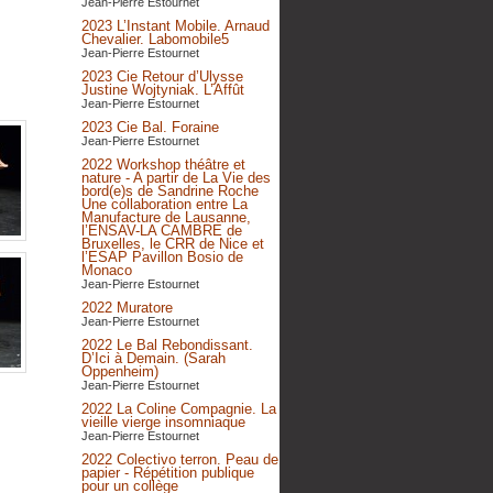
Jean-Pierre Estournet
2023 L’Instant Mobile. Arnaud
Chevalier. Labomobile5
Jean-Pierre Estournet
2023 Cie Retour d’Ulysse
Justine Wojtyniak. L’Affût
Jean-Pierre Estournet
2023 Cie Bal. Foraine
Jean-Pierre Estournet
2022 Workshop théâtre et
nature - A partir de La Vie des
bord(e)s de Sandrine Roche
Une collaboration entre La
Manufacture de Lausanne,
l’ENSAV-LA CAMBRE de
Bruxelles, le CRR de Nice et
l’ESAP Pavillon Bosio de
Monaco
Jean-Pierre Estournet
2022 Muratore
Jean-Pierre Estournet
2022 Le Bal Rebondissant.
D’Ici à Demain. (Sarah
Oppenheim)
Jean-Pierre Estournet
2022 La Coline Compagnie. La
vieille vierge insomniaque
Jean-Pierre Estournet
2022 Colectivo terron. Peau de
papier - Répétition publique
pour un collège