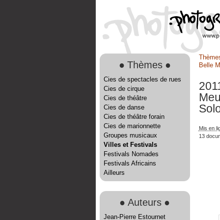
Thème
●
Thèmes
●
Belle 
Cies de spectacles de rues
2011
Cies de cirque
Meu
Cies de théâtre
Solo
Cies de danse
Cies de théâtre forain
Cies de marionnette
Mis en li
Groupes musicaux
13 docu
Villes et Festivals
Festivals Nomades
Festivals Africains
Ailleurs
●
Auteurs
●
Jean-Pierre Estournet