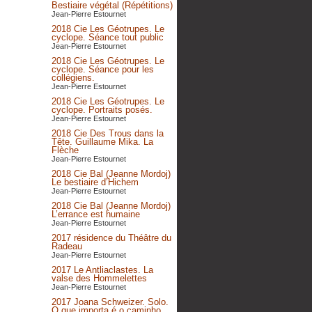
Bestiaire végétal (Répétitions)
Jean-Pierre Estournet
2018 Cie Les Géotrupes. Le
cyclope. Séance tout public
Jean-Pierre Estournet
2018 Cie Les Géotrupes. Le
cyclope. Séance pour les
collégiens.
Jean-Pierre Estournet
2018 Cie Les Géotrupes. Le
cyclope. Portraits posés.
Jean-Pierre Estournet
2018 Cie Des Trous dans la
Tête. Guillaume Mika. La
Flèche
Jean-Pierre Estournet
2018 Cie Bal (Jeanne Mordoj)
Le bestiaire d’Hichem
Jean-Pierre Estournet
2018 Cie Bal (Jeanne Mordoj)
L’errance est humaine
Jean-Pierre Estournet
2017 résidence du Théâtre du
Radeau
Jean-Pierre Estournet
2017 Le Antliaclastes. La
valse des Hommelettes
Jean-Pierre Estournet
2017 Joana Schweizer. Solo.
O que importa é o caminho,