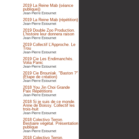
2019 La Reine Mab (séance
publique))
Jean-Pierre Estournet
2019 La Reine Mab (répétition)
Jean-Pierre Estournet
2019 Double Zoo Production.
L’histoire leur donnera raison
Jean-Pierre Estournet
2019 Collectif L’Approche. Le
Trou
Jean-Pierre Estournet
2019 Cie Les Endimanchés.
Volia Panic
Jean-Pierre Estournet
2019 Cie Brounïak. "Baston ?"
(Etape de création)
Jean-Pierre Estournet
2018 You Jin Choi Grande
Paix Répétitions
Jean-Pierre Estournet
2018 Si je suis de ce monde.
Anne de Boissy. Collectif les
trois-huit
Jean-Pierre Estournet
2018 Colectivo Terron.
Bestiaire végétal. Présentation
publique
Jean-Pierre Estournet
2018 Colectivo Terron.