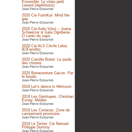
Ensemble. Le vilain petit
canard (répétitions)
Jean-Pierre Estournet
2020 Cie FurinKaï. Mind the
gap
Jean-Pierre Estournet
2020 Cie Aniki Vóvó – Joana
Schweizer & Gala Ognibene .
O canto do sapo
Jean-Pierre Estournet
2020 Cie ALS Cécile Laloy.
IE(Famille)
Jean-Pierre Estournet
2020 Camille Boitel. Le poids
des choses
Jean-Pierre Estournet
2020 Bonaventure Gacon. Par
le boudu.
Jean-Pierre Estournet
2019 Let’s dance in Hérisson
Jean-Pierre Estournet
2019 Les Géotrupes. Christian
Esnay. Médée
Jean-Pierre Estournet
2019 Les Coriaces. Zone de
campement provisoire
Jean-Pierre Estournet
2019 Le Terrier. Cie Nomad-
Philippe Dormoy
Jean-Pierre Estournet