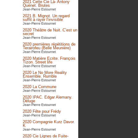
2021 Cette Cie Là- Antony
Quénet. Brutes
Jean-Pierre Estournet
2021 B. Mignot. Un regard
suffit à rayer l’invisible
Jean-Pierre Estournet
2020 Théâtre de Nuit. C’est un
secret
Jean-Pierre Estournet
2020 premières répétitions de
Terairofeu (Belle Meunière)
Jean-Pierre Estournet
2020 Matière Ecrite. François
Tizon. Street life
Jean-Pierre Estournet
2020 Le No More Reality
Ensemble. Rumble
Jean-Pierre Estournet
2020 La Commune
Jean-Pierre Estournet
2020 IPAC. Edgar Alemany.
Déluge
Jean-Pierre Estournet
2020 Fête pour Frédy
Jean-Pierre Estournet
2020 Compagnie Kurz Davor.
K
Jean-Pierre Estournet
2020 Cie Lignes de Fuite-