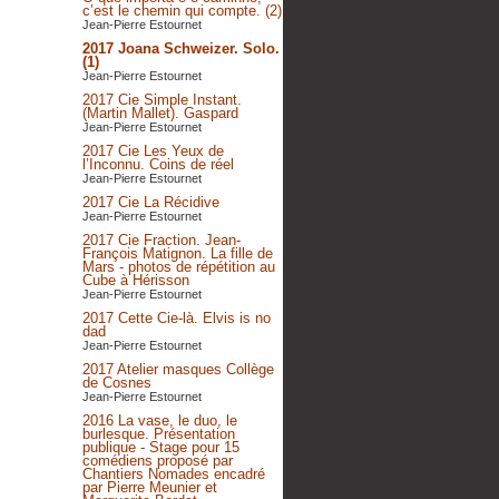
c’est le chemin qui compte. (2)
Jean-Pierre Estournet
2017 Joana Schweizer. Solo.
(1)
Jean-Pierre Estournet
2017 Cie Simple Instant.
(Martin Mallet). Gaspard
Jean-Pierre Estournet
2017 Cie Les Yeux de
l’Inconnu. Coins de réel
Jean-Pierre Estournet
2017 Cie La Récidive
Jean-Pierre Estournet
2017 Cie Fraction. Jean-
François Matignon. La fille de
Mars - photos de répétition au
Cube à Hérisson
Jean-Pierre Estournet
2017 Cette Cie-là. Elvis is no
dad
Jean-Pierre Estournet
2017 Atelier masques Collège
de Cosnes
Jean-Pierre Estournet
2016 La vase, le duo, le
burlesque. Présentation
publique - Stage pour 15
comédiens proposé par
Chantiers Nomades encadré
par Pierre Meunier et