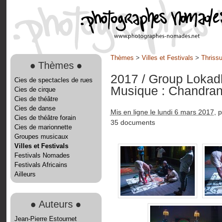
Thèmes
>
Villes et Festivals
>
Thrissu
●
Thèmes
●
2017
/ Group Loka
Cies de spectacles de rues
Musique : Chandran
Cies de cirque
Cies de théâtre
Cies de danse
Mis en ligne le lundi 6 mars 2017
, 
Cies de théâtre forain
35 documents
Cies de marionnette
Groupes musicaux
Villes et Festivals
Festivals Nomades
Festivals Africains
Ailleurs
●
Auteurs
●
Jean-Pierre Estournet