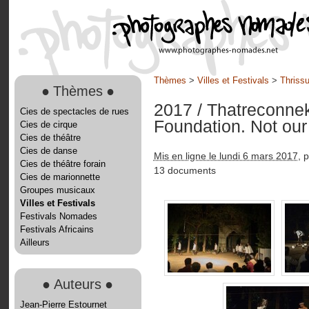
Thèmes
>
Villes et Festivals
>
Thrissu
●
Thèmes
●
2017
/ Thatreconnek
Cies de spectacles de rues
Foundation. Not our
Cies de cirque
Cies de théâtre
Cies de danse
Mis en ligne le lundi 6 mars 2017
, 
Cies de théâtre forain
13 documents
Cies de marionnette
Groupes musicaux
Villes et Festivals
Festivals Nomades
Festivals Africains
Ailleurs
●
Auteurs
●
Jean-Pierre Estournet