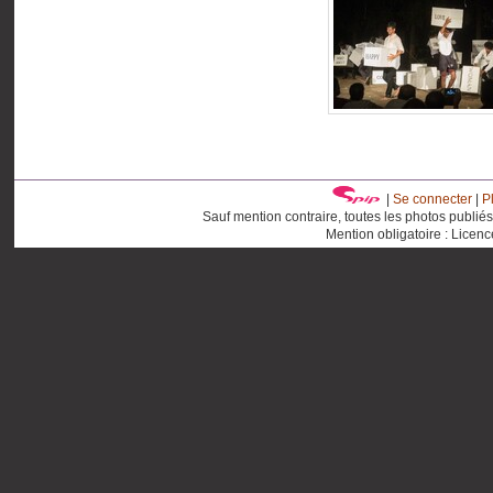
|
Se connecter
|
P
Sauf mention contraire, toutes les photos publié
Mention obligatoire : Licen