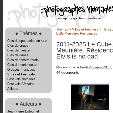
Thèmes
>
Villes et Festivals
>
Hérisso
●
Thèmes
●
Belle Meunière. Résidences
Cies de spectacles de rues
2011-2025 Le Cube. 
Cies de cirque
Meunière. Résiden
Cies de théâtre
Elvis is no dad
Cies de danse
Cies de théâtre forain
Cies de marionnette
Mis en ligne le lundi 27 mars 2017
,
Groupes musicaux
44 documents
Villes et Festivals
Festivals Nomades
Festivals Africains
Ailleurs
●
Auteurs
●
Jean-Pierre Estournet