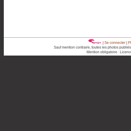
|
Se connecter
|
P
Sauf mention contraire, toutes les photos publié
Mention obligatoire : Licen