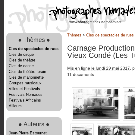
Thèmes
>
Cies de spectacles de rues
●
Thèmes
●
Carnage Productio
Cies de spectacles de rues
Vieux Condé (Les T
Cies de cirque
Cies de théâtre
Cies de danse
Mis en ligne le lundi 29 mai 2017
, 
Cies de théâtre forain
11 documents
Cies de marionnette
Groupes musicaux
Villes et Festivals
Festivals Nomades
Festivals Africains
Ailleurs
●
Auteurs
●
Jean-Pierre Estournet