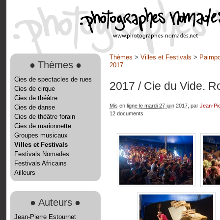
Thèmes
>
Villes et Festivals
>
Paimpon
●
Thèmes
●
2017
Cies de spectacles de rues
2017
/ Cie du Vide.
Cies de cirque
Cies de théâtre
Mis en ligne le mardi 27 juin 2017
, par
Jean-Pie
Cies de danse
12 documents
Cies de théâtre forain
Cies de marionnette
Groupes musicaux
Villes et Festivals
Festivals Nomades
Festivals Africains
Ailleurs
●
Auteurs
●
Jean-Pierre Estournet