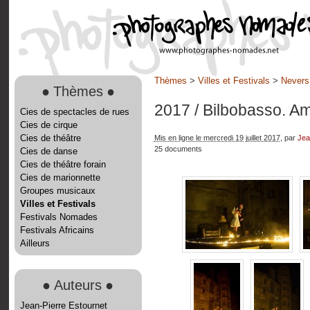
Thèmes
>
Villes et Festivals
>
Nevers
●
Thèmes
●
2017
/ Bilbobasso. A
Cies de spectacles de rues
Cies de cirque
Cies de théâtre
Mis en ligne le mercredi 19 juillet 2017
, par
Jea
25 documents
Cies de danse
Cies de théâtre forain
Cies de marionnette
Groupes musicaux
Villes et Festivals
Festivals Nomades
Festivals Africains
Ailleurs
●
Auteurs
●
Jean-Pierre Estournet