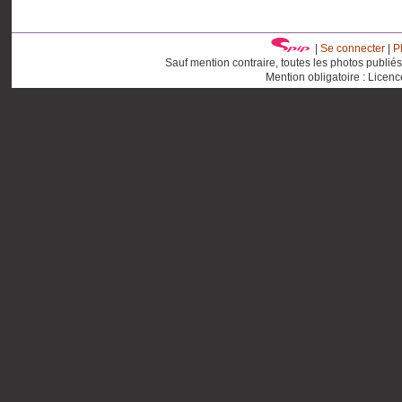
|
Se connecter
|
P
Sauf mention contraire, toutes les photos publié
Mention obligatoire : Licen