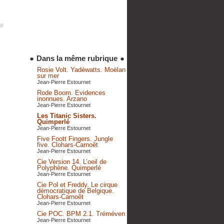
●
Dans la même rubrique
●
Rosie Volt. Yadéwatts. Moëlan
sur mer
Jean-Pierre Estournet
Rode Boom. Evidences
inonnues. Arzano
Jean-Pierre Estournet
Les Titanic Sisters.
Quimperlé
Jean-Pierre Estournet
Five Foott Fingers. Jungle
five. Clohars-Carnoêt
Jean-Pierre Estournet
Cie Version 14. L’oeil de
Polyphène. Quimperlé
Jean-Pierre Estournet
Cie Pol et Freddy. Le cirque
démocratique de Belgique.
Clohars-Carnoêt
Jean-Pierre Estournet
Cie POC. BPM 2.1. Tréméven
Jean-Pierre Estournet