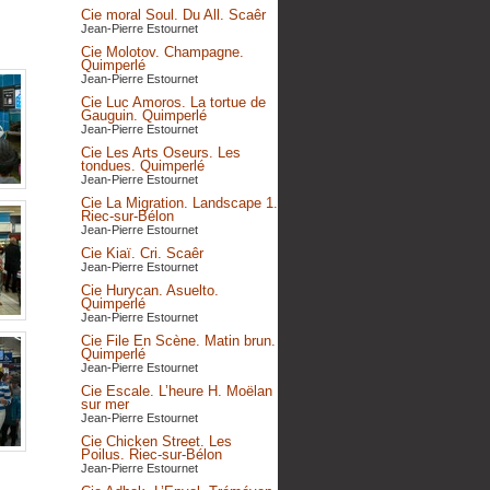
Cie moral Soul. Du All. Scaêr
Jean-Pierre Estournet
Cie Molotov. Champagne.
Quimperlé
Jean-Pierre Estournet
Cie Luc Amoros. La tortue de
Gauguin. Quimperlé
Jean-Pierre Estournet
Cie Les Arts Oseurs. Les
tondues. Quimperlé
Jean-Pierre Estournet
Cie La Migration. Landscape 1.
Riec-sur-Bélon
Jean-Pierre Estournet
Cie Kiaï. Cri. Scaêr
Jean-Pierre Estournet
Cie Hurycan. Asuelto.
Quimperlé
Jean-Pierre Estournet
Cie File En Scène. Matin brun.
Quimperlé
Jean-Pierre Estournet
Cie Escale. L’heure H. Moëlan
sur mer
Jean-Pierre Estournet
Cie Chicken Street. Les
Poilus. Riec-sur-Bélon
Jean-Pierre Estournet