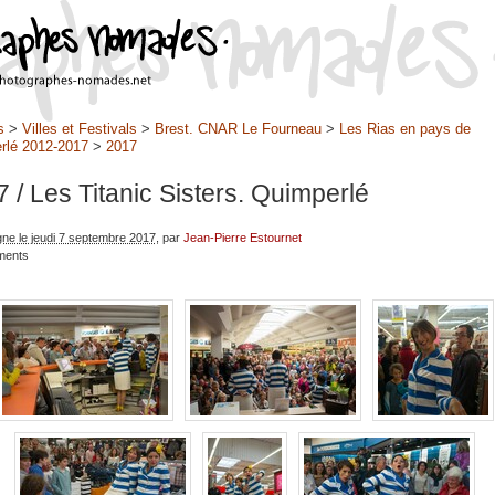
s
>
Villes et Festivals
>
Brest. CNAR Le Fourneau
>
Les Rias en pays de
rlé 2012-2017
>
2017
7
/ Les Titanic Sisters. Quimperlé
igne le jeudi 7 septembre 2017
, par
Jean-Pierre Estournet
ments