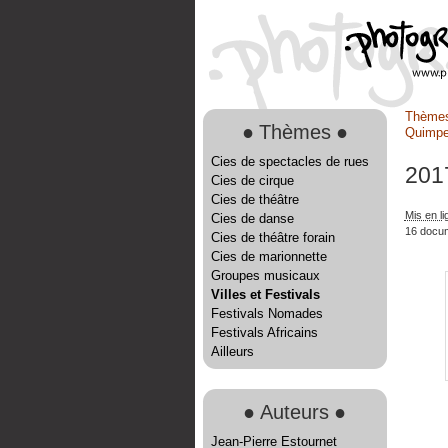
Thème
●
Thèmes
●
Quimpe
Cies de spectacles de rues
201
Cies de cirque
Cies de théâtre
Mis en l
Cies de danse
16 docu
Cies de théâtre forain
Cies de marionnette
Groupes musicaux
Villes et Festivals
Festivals Nomades
Festivals Africains
Ailleurs
●
Auteurs
●
Jean-Pierre Estournet