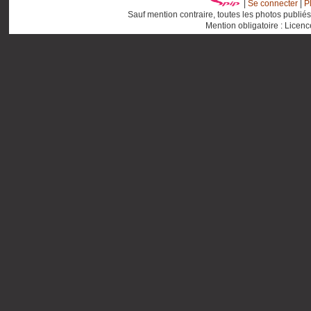
|
Se connecter
|
P
Sauf mention contraire, toutes les photos publié
Mention obligatoire : Licen