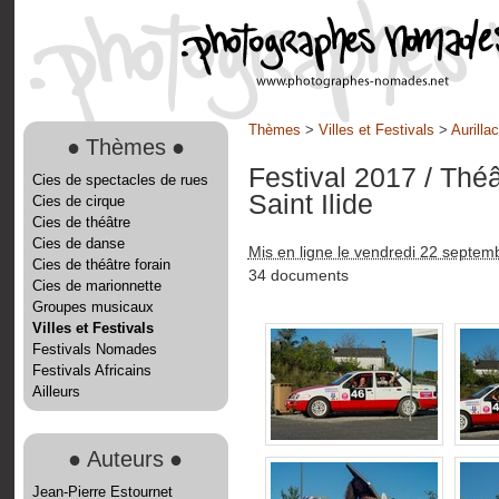
Thèmes
>
Villes et Festivals
>
Aurilla
●
Thèmes
●
Festival 2017
/ Théâ
Cies de spectacles de rues
Saint Ilide
Cies de cirque
Cies de théâtre
Cies de danse
Mis en ligne le vendredi 22 septem
Cies de théâtre forain
34 documents
Cies de marionnette
Groupes musicaux
Villes et Festivals
Festivals Nomades
Festivals Africains
Ailleurs
●
Auteurs
●
Jean-Pierre Estournet