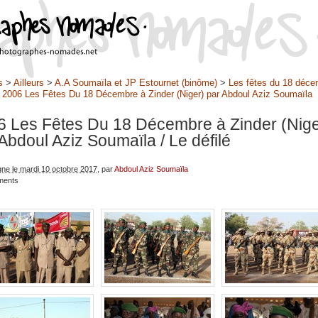
s
>
Ailleurs
>
A.A Soumaïla et JP Estournet (binôme)
>
Les fêtes du 18 déce
>
2006 Les Fêtes Du 18 Décembre à Zinder (Niger) par Abdoul Aziz Soumaïla
6 Les Fêtes Du 18 Décembre à Zinder (Nige
 Abdoul Aziz Soumaïla
/ Le défilé
igne le mardi 10 octobre 2017
, par
Abdoul Aziz Soumaïla
ments