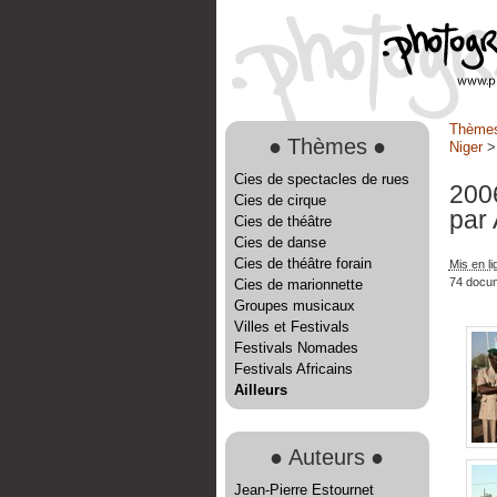
Thème
●
Thèmes
●
Niger
Cies de spectacles de rues
200
Cies de cirque
par
Cies de théâtre
Cies de danse
Cies de théâtre forain
Mis en l
74 docu
Cies de marionnette
Groupes musicaux
Villes et Festivals
Festivals Nomades
Festivals Africains
Ailleurs
●
Auteurs
●
Jean-Pierre Estournet