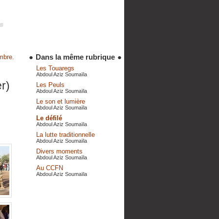
●
Dans la même rubrique
●
mbre.
Les Touaregs
Abdoul Aziz Soumaïla
r)
Les Peuls
Abdoul Aziz Soumaïla
Le son et lumière
Abdoul Aziz Soumaïla
Le défilé
Abdoul Aziz Soumaïla
La lutte traditionnelle
Abdoul Aziz Soumaïla
Divers moments
Abdoul Aziz Soumaïla
Au CCFN
Abdoul Aziz Soumaïla