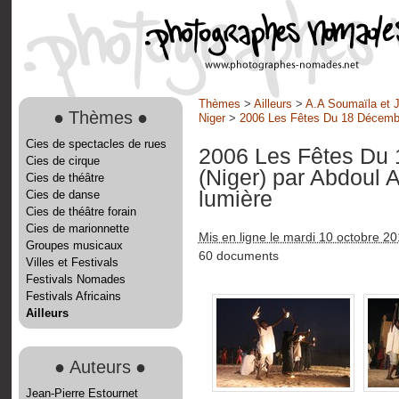
Thèmes
>
Ailleurs
>
A.A Soumaïla et J
●
Thèmes
●
Niger
>
2006 Les Fêtes Du 18 Décembre
Cies de spectacles de rues
2006 Les Fêtes Du 
Cies de cirque
(Niger) par Abdoul
Cies de théâtre
lumière
Cies de danse
Cies de théâtre forain
Cies de marionnette
Mis en ligne le mardi 10 octobre 2
Groupes musicaux
60 documents
Villes et Festivals
Festivals Nomades
Festivals Africains
Ailleurs
●
Auteurs
●
Jean-Pierre Estournet