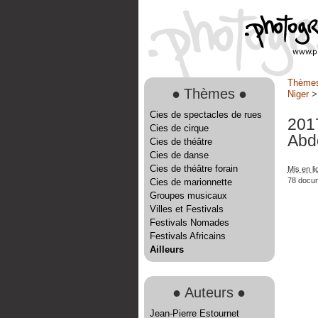
Thème
●
Thèmes
●
Niger
Cies de spectacles de rues
201
Cies de cirque
Abd
Cies de théâtre
Cies de danse
Cies de théâtre forain
Mis en l
78 docu
Cies de marionnette
Groupes musicaux
Villes et Festivals
Festivals Nomades
Festivals Africains
Ailleurs
●
Auteurs
●
Jean-Pierre Estournet