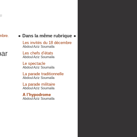
●
Dans la même rubrique
●
mbre.
Les invités du 18 décembre
Abdoul Aziz Soumaïla
par
Les chefs d’états
Abdoul Aziz Soumaïla
Le spectacle
Abdoul Aziz Soumaïla
La parade traditionnelle
Abdoul Aziz Soumaïla
La parade militaire
Abdoul Aziz Soumaïla
A l’hypodrome
Abdoul Aziz Soumaïla