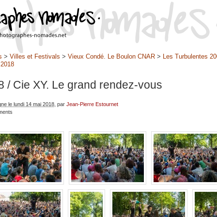
s
>
Villes et Festivals
>
Vieux Condé. Le Boulon CNAR
>
Les Turbulentes 20
>
2018
8
/ Cie XY. Le grand rendez-vous
gne le lundi 14 mai 2018
, par
Jean-Pierre Estournet
ments