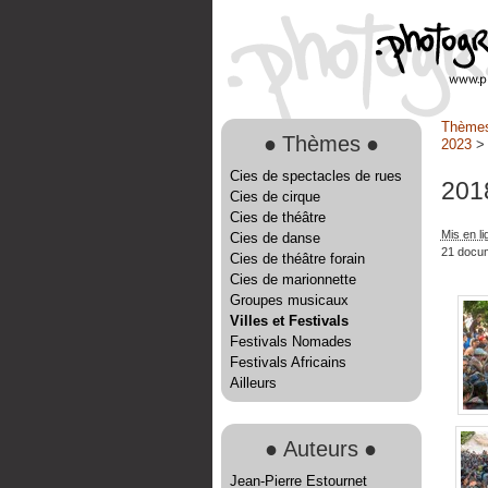
Thème
●
Thèmes
●
2023
Cies de spectacles de rues
201
Cies de cirque
Cies de théâtre
Mis en li
Cies de danse
21 docu
Cies de théâtre forain
Cies de marionnette
Groupes musicaux
Villes et Festivals
Festivals Nomades
Festivals Africains
Ailleurs
●
Auteurs
●
Jean-Pierre Estournet