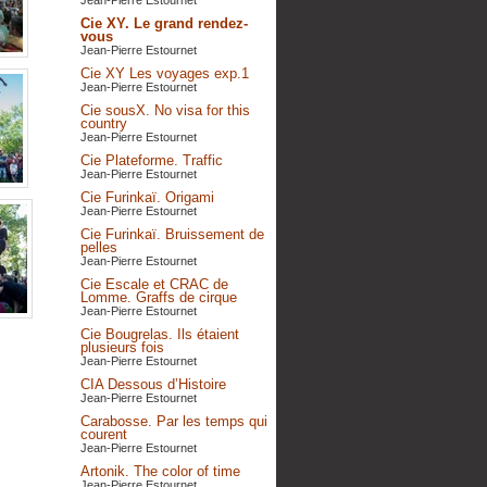
Jean-Pierre Estournet
Cie XY. Le grand rendez-
vous
Jean-Pierre Estournet
Cie XY Les voyages exp.1
Jean-Pierre Estournet
Cie sousX. No visa for this
country
Jean-Pierre Estournet
Cie Plateforme. Traffic
Jean-Pierre Estournet
Cie Furinkaï. Origami
Jean-Pierre Estournet
Cie Furinkaï. Bruissement de
pelles
Jean-Pierre Estournet
Cie Escale et CRAC de
Lomme. Graffs de cirque
Jean-Pierre Estournet
Cie Bougrelas. Ils étaient
plusieurs fois
Jean-Pierre Estournet
CIA Dessous d’Histoire
Jean-Pierre Estournet
Carabosse. Par les temps qui
courent
Jean-Pierre Estournet
Artonik. The color of time
Jean-Pierre Estournet