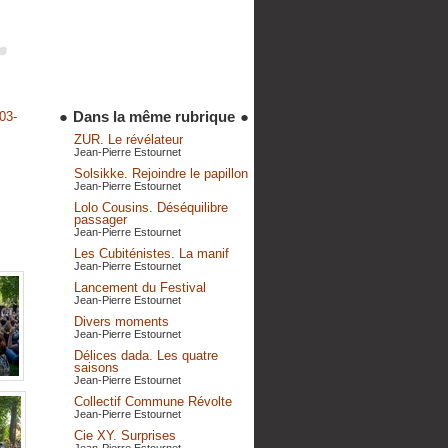
●
Dans la même rubrique
●
03-
ZUR. Le révélateur
Jean-Pierre Estournet
Solsikke. Rejoindre le papillon
Jean-Pierre Estournet
Lolo Cousins. Déséquilibre
passager
Jean-Pierre Estournet
Les Cubiténistes. La manif
Jean-Pierre Estournet
Lancement du Festival
Jean-Pierre Estournet
Divers moments
Jean-Pierre Estournet
Délices dada. Les quatre
saisons
Jean-Pierre Estournet
Collectif Commune Révolte
Jean-Pierre Estournet
Cie XY. Surprises