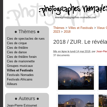
Thèmes
>
Villes et Festivals
>
Vieux 
●
Thèmes
●
2023
>
2018
Cies de spectacles de rues
2018
/ ZUR. Le révéla
Cies de cirque
Cies de théâtre
Mis en ligne le lundi 14 mai 2018
, par
Jean-Pie
Cies de danse
37 documents
Cies de théâtre forain
Cies de marionnette
Groupes musicaux
Villes et Festivals
Festivals Nomades
Festivals Africains
Ailleurs
●
Auteurs
●
Jean-Pierre Estournet