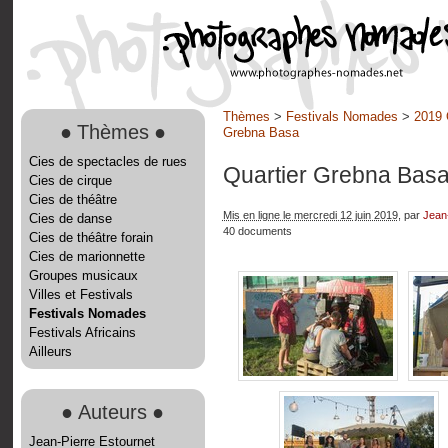
Thèmes
>
Festivals Nomades
>
2019 
●
Thèmes
●
Grebna Basa
Cies de spectacles de rues
Quartier Grebna Bas
Cies de cirque
Cies de théâtre
Mis en ligne le mercredi 12 juin 2019
, par
Jean-
Cies de danse
40 documents
Cies de théâtre forain
Cies de marionnette
Groupes musicaux
Villes et Festivals
Festivals Nomades
Festivals Africains
Ailleurs
●
Auteurs
●
Jean-Pierre Estournet