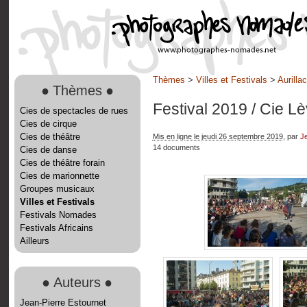
Thèmes
>
Villes et Festivals
>
Aurilla
●
Thèmes
●
Festival 2019
/ Cie L
Cies de spectacles de rues
Cies de cirque
Cies de théâtre
Mis en ligne le jeudi 26 septembre 2019
, par
Je
14 documents
Cies de danse
Cies de théâtre forain
Cies de marionnette
Groupes musicaux
Villes et Festivals
Festivals Nomades
Festivals Africains
Ailleurs
●
Auteurs
●
Jean-Pierre Estournet