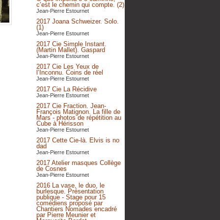
c’est le chemin qui compte. (2)
Jean-Pierre Estournet
2017 Joana Schweizer. Solo.
(1)
Jean-Pierre Estournet
2017 Cie Simple Instant.
(Martin Mallet). Gaspard
Jean-Pierre Estournet
2017 Cie Les Yeux de
l’Inconnu. Coins de réel
Jean-Pierre Estournet
2017 Cie La Récidive
Jean-Pierre Estournet
2017 Cie Fraction. Jean-
François Matignon. La fille de
Mars - photos de répétition au
Cube à Hérisson
Jean-Pierre Estournet
2017 Cette Cie-là. Elvis is no
dad
Jean-Pierre Estournet
2017 Atelier masques Collège
de Cosnes
Jean-Pierre Estournet
2016 La vase, le duo, le
burlesque. Présentation
publique - Stage pour 15
comédiens proposé par
Chantiers Nomades encadré
par Pierre Meunier et