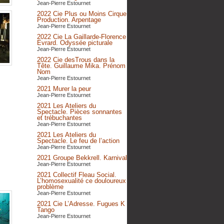
Jean-Pierre Estournet
2022 Cie Plus ou Moins Cirque
Production. Arpentage
Jean-Pierre Estournet
2022 Cie La Gaillarde-Florence
Evrard. Odyssée picturale
Jean-Pierre Estournet
2022 Cie desTrous dans la
Tête. Guillaume Mika. Prénom
Nom
Jean-Pierre Estournet
2021 Murer la peur
Jean-Pierre Estournet
2021 Les Ateliers du
Spectacle. Pièces sonnantes
et trébuchantes
Jean-Pierre Estournet
2021 Les Ateliers du
Spectacle. Le feu de l’action
Jean-Pierre Estournet
2021 Groupe Bekkrell. Karnival
Jean-Pierre Estournet
2021 Collectif Fleau Social.
L’homosexualité ce douloureux
problème
Jean-Pierre Estournet
2021 Cie L’Adresse. Fugues K
Tango
Jean-Pierre Estournet