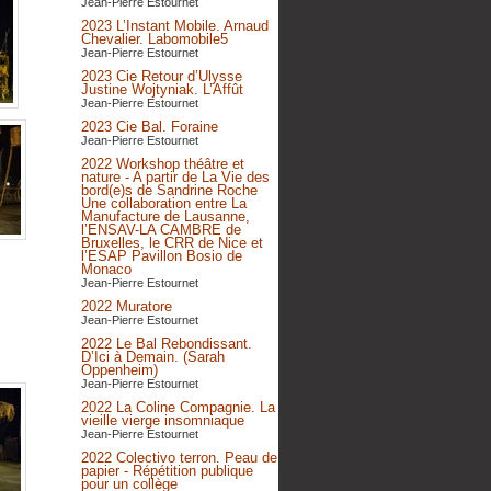
Jean-Pierre Estournet
2023 L’Instant Mobile. Arnaud
Chevalier. Labomobile5
Jean-Pierre Estournet
2023 Cie Retour d’Ulysse
Justine Wojtyniak. L’Affût
Jean-Pierre Estournet
2023 Cie Bal. Foraine
Jean-Pierre Estournet
2022 Workshop théâtre et
nature - A partir de La Vie des
bord(e)s de Sandrine Roche
Une collaboration entre La
Manufacture de Lausanne,
l’ENSAV-LA CAMBRE de
Bruxelles, le CRR de Nice et
l’ESAP Pavillon Bosio de
Monaco
Jean-Pierre Estournet
2022 Muratore
Jean-Pierre Estournet
2022 Le Bal Rebondissant.
D’Ici à Demain. (Sarah
Oppenheim)
Jean-Pierre Estournet
2022 La Coline Compagnie. La
vieille vierge insomniaque
Jean-Pierre Estournet
2022 Colectivo terron. Peau de
papier - Répétition publique
pour un collège