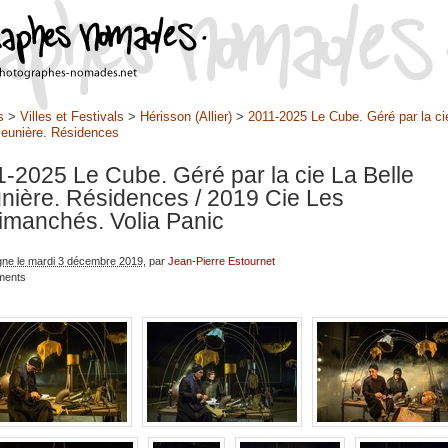
s
>
Villes et Festivals
>
Hérisson (Allier)
>
2011-2025 Le Cube. Géré par la ci
Meunière. Résidences
-2025 Le Cube. Géré par la cie La Belle
nière. Résidences
/ 2019 Cie Les
imanchés. Volia Panic
igne le mardi 3 décembre 2019
, par
Jean-Pierre Estournet
ments