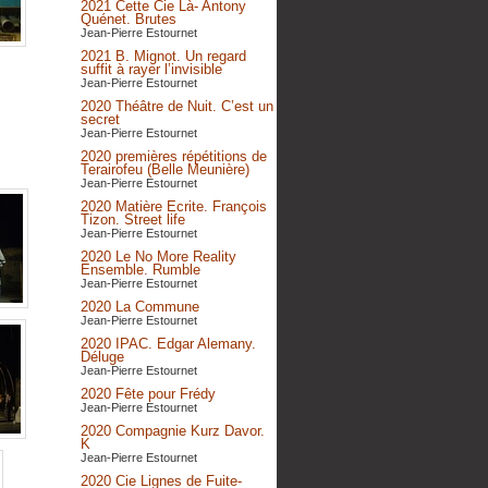
2021 Cette Cie Là- Antony
Quénet. Brutes
Jean-Pierre Estournet
2021 B. Mignot. Un regard
suffit à rayer l’invisible
Jean-Pierre Estournet
2020 Théâtre de Nuit. C’est un
secret
Jean-Pierre Estournet
2020 premières répétitions de
Terairofeu (Belle Meunière)
Jean-Pierre Estournet
2020 Matière Ecrite. François
Tizon. Street life
Jean-Pierre Estournet
2020 Le No More Reality
Ensemble. Rumble
Jean-Pierre Estournet
2020 La Commune
Jean-Pierre Estournet
2020 IPAC. Edgar Alemany.
Déluge
Jean-Pierre Estournet
2020 Fête pour Frédy
Jean-Pierre Estournet
2020 Compagnie Kurz Davor.
K
Jean-Pierre Estournet
2020 Cie Lignes de Fuite-