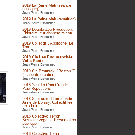
2019 La Reine Mab (séance
publique))
Jean-Pierre Estournet
2019 La Reine Mab (répétition)
Jean-Pierre Estournet
2019 Double Zoo Production.
L’histoire leur donnera raison
Jean-Pierre Estournet
2019 Collectif L’Approche. Le
Trou
Jean-Pierre Estournet
2019 Cie Les Endimanchés.
Volia Panic
Jean-Pierre Estournet
2019 Cie Brounïak. "Baston ?"
(Etape de création)
Jean-Pierre Estournet
2018 You Jin Choi Grande
Paix Répétitions
Jean-Pierre Estournet
2018 Si je suis de ce monde.
Anne de Boissy. Collectif les
trois-huit
Jean-Pierre Estournet
2018 Colectivo Terron.
Bestiaire végétal. Présentation
publique
Jean-Pierre Estournet
2018 Colectivo Terron.