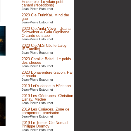
Ensemble. Le vilain petit
canard (répétitions)
Jean-Pierre Estournet
2020 Cie FurinKaï. Mind the
gap
Jean-Pierre Estournet
2020 Cie Aniki Vóvó – Joana
Schweizer & Gala Ognibene .
O canto do sapo
Jean-Pierre Estournet
2020 Cie ALS Cécile Laloy.
IE(Famille)
Jean-Pierre Estournet
2020 Camille Boitel. Le poids
des choses
Jean-Pierre Estournet
2020 Bonaventure Gacon. Par
le boudu.
Jean-Pierre Estournet
2019 Let’s dance in Hérisson
Jean-Pierre Estournet
2019 Les Géotrupes. Christian
Esnay. Médée
Jean-Pierre Estournet
2019 Les Coriaces. Zone de
campement provisoire
Jean-Pierre Estournet
2019 Le Terrier. Cie Nomad-
Philippe Dormoy
Jean-Pierre Estournet