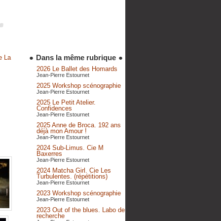
●
Dans la même rubrique
●
e La
2026 Le Ballet des Homards
Jean-Pierre Estournet
2025 Workshop scénographie
Jean-Pierre Estournet
2025 Le Petit Atelier.
Confidences
Jean-Pierre Estournet
2025 Anne de Broca. 192 ans
déjà mon Amour !
Jean-Pierre Estournet
2024 Sub-Limus. Cie M
Baxerres
Jean-Pierre Estournet
2024 Matcha Girl. Cie Les
Turbulentes. (répétitions)
Jean-Pierre Estournet
2023 Workshop scénographie
Jean-Pierre Estournet
2023 Out of the blues. Labo de
recherche