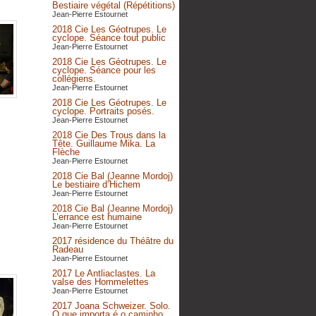
Bestiaire végétal (Répétitions)
Jean-Pierre Estournet
2018 Cie Les Géotrupes. Le
cyclope. Séance tout public
Jean-Pierre Estournet
2018 Cie Les Géotrupes. Le
cyclope. Séance pour les
collégiens.
Jean-Pierre Estournet
2018 Cie Les Géotrupes. Le
cyclope. Portraits posés.
Jean-Pierre Estournet
2018 Cie Des Trous dans la
Tête. Guillaume Mika. La
Flèche
Jean-Pierre Estournet
2018 Cie Bal (Jeanne Mordoj)
Le bestiaire d’Hichem
Jean-Pierre Estournet
2018 Cie Bal (Jeanne Mordoj)
L’errance est humaine
Jean-Pierre Estournet
2017 résidence du Théâtre du
Radeau
Jean-Pierre Estournet
2017 Le Antliaclastes. La
valse des Hommelettes
Jean-Pierre Estournet
2017 Joana Schweizer. Solo.
O que importa é o caminho,