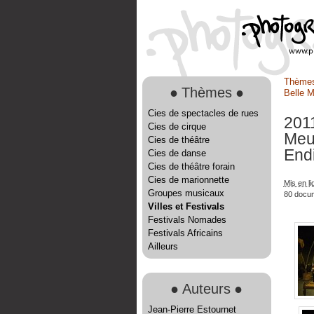
Thème
●
Thèmes
●
Belle 
Cies de spectacles de rues
2011
Cies de cirque
Meu
Cies de théâtre
End
Cies de danse
Cies de théâtre forain
Cies de marionnette
Mis en l
Groupes musicaux
80 docu
Villes et Festivals
Festivals Nomades
Festivals Africains
Ailleurs
●
Auteurs
●
Jean-Pierre Estournet