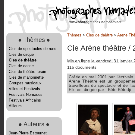
Thèmes
>
Cies de théâtre
>
Arène Thé
●
Thèmes
●
Cie Arène théâtre
/
Cies de spectacles de rues
Cies de cirque
Cies de théâtre
Mis en ligne le vendredi 31 janvier
Cies de danse
116 documents
Cies de théâtre forain
Créée en mai 2001 par l’écrivain
Cies de marionnette
Arène Théâtre est un groupement
Groupes musicaux
travailleurs du spectacle et de l’
Villes et Festivals
Elle est dirigée par : Béto Bétodji
Festivals Nomades
Festivals Africains
Ailleurs
●
Auteurs
●
Jean-Pierre Estournet