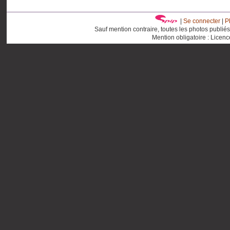
|
Se connecter
|
P
Sauf mention contraire, toutes les photos publié
Mention obligatoire : Licen