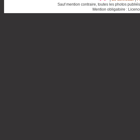
Sauf mention contraire, toutes les photos publié
Mention obligatoire : Licen