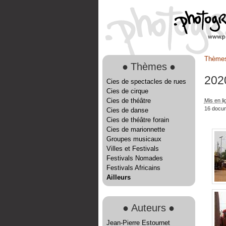
Thème
●
Thèmes
●
202
Cies de spectacles de rues
Cies de cirque
Cies de théâtre
Mis en l
16 docu
Cies de danse
Cies de théâtre forain
Cies de marionnette
Groupes musicaux
Villes et Festivals
Festivals Nomades
Festivals Africains
Ailleurs
●
Auteurs
●
Jean-Pierre Estournet