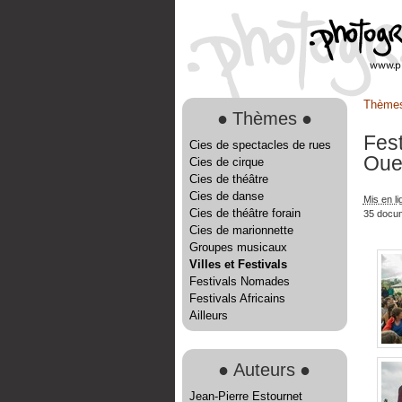
Thème
●
Thèmes
●
Fes
Cies de spectacles de rues
Oue
Cies de cirque
Cies de théâtre
Cies de danse
Mis en li
Cies de théâtre forain
35 docu
Cies de marionnette
Groupes musicaux
Villes et Festivals
Festivals Nomades
Festivals Africains
Ailleurs
●
Auteurs
●
Jean-Pierre Estournet