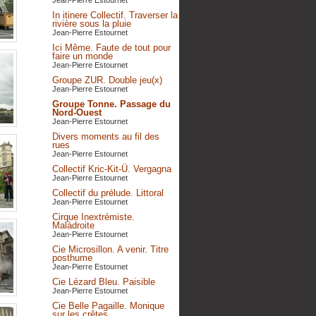
Jean-Pierre Estournet
In itinere Collectif. Traverser la
rivière sous la pluie
Jean-Pierre Estournet
Ici Même. Faute de tout pour
faire un monde
Jean-Pierre Estournet
Groupe ZUR. Double jeu(x)
Jean-Pierre Estournet
Groupe Tonne. Passage du
Nord-Ouest
Jean-Pierre Estournet
Divers moments au fil des
rues
Jean-Pierre Estournet
Collectif Kric-Kit-Ü. Vergagna
Jean-Pierre Estournet
Collectif du prélude. Littoral
Jean-Pierre Estournet
Cirque Inextrémiste.
Malàdroite
Jean-Pierre Estournet
Cie Microsillon. A venir. Titre
posthume
Jean-Pierre Estournet
Cie Lézard Bleu. Paisible
Jean-Pierre Estournet
Cie Belle Pagaille. Monique
sur les crêtes