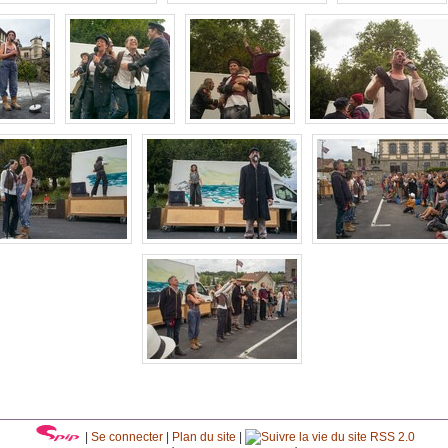
|
Se connecter
|
Plan du site
|
RSS 2.0