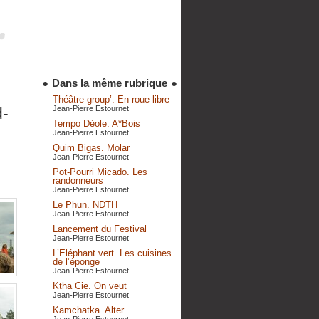
●
Dans la même rubrique
●
Théâtre group’. En roue libre
Jean-Pierre Estournet
d-
Tempo Déole. A*Bois
Jean-Pierre Estournet
Quim Bigas. Molar
Jean-Pierre Estournet
Pot-Pourri Micado. Les
randonneurs
Jean-Pierre Estournet
Le Phun. NDTH
Jean-Pierre Estournet
Lancement du Festival
Jean-Pierre Estournet
L’Eléphant vert. Les cuisines
de l’éponge
Jean-Pierre Estournet
Ktha Cie. On veut
Jean-Pierre Estournet
Kamchatka. Alter