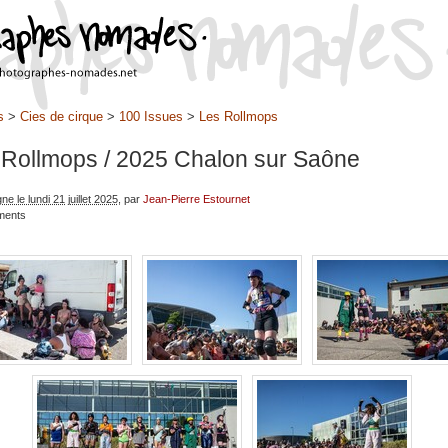
s
>
Cies de cirque
>
100 Issues
>
Les Rollmops
 Rollmops
/ 2025 Chalon sur Saône
gne le lundi 21 juillet 2025
, par
Jean-Pierre Estournet
ments