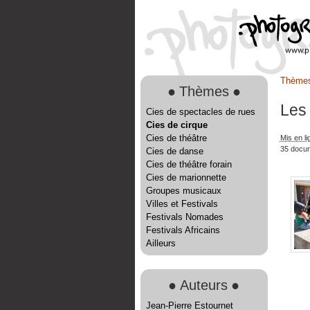
Thème
●
Thèmes
●
Les
Cies de spectacles de rues
Cies de cirque
Cies de théâtre
Mis en li
35 docu
Cies de danse
Cies de théâtre forain
Cies de marionnette
Groupes musicaux
Villes et Festivals
Festivals Nomades
Festivals Africains
Ailleurs
●
Auteurs
●
Jean-Pierre Estournet