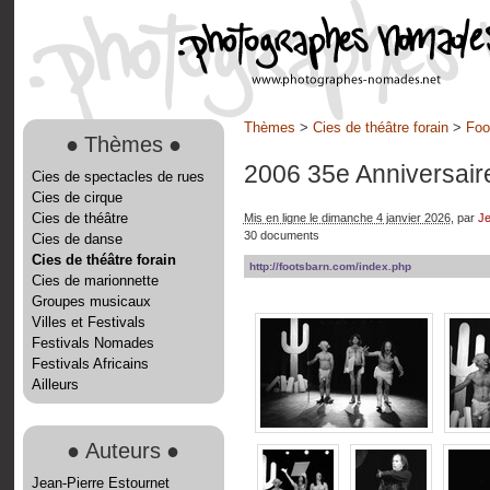
Thèmes
>
Cies de théâtre forain
>
Foo
●
Thèmes
●
2006 35e Anniversai
Cies de spectacles de rues
Cies de cirque
Cies de théâtre
Mis en ligne le dimanche 4 janvier 2026
, par
Je
30 documents
Cies de danse
Cies de théâtre forain
http://footsbarn.com/index.php
Cies de marionnette
Groupes musicaux
Villes et Festivals
Festivals Nomades
Festivals Africains
Ailleurs
●
Auteurs
●
Jean-Pierre Estournet