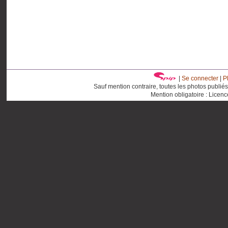
|
Se connecter
|
P
Sauf mention contraire, toutes les photos publié
Mention obligatoire : Licen