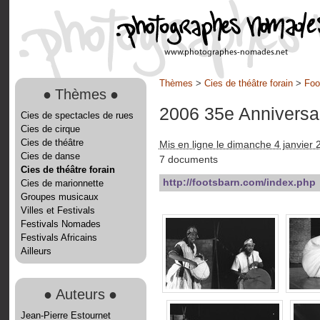
Thèmes
>
Cies de théâtre forain
>
Foo
●
Thèmes
●
2006 35e Anniversa
Cies de spectacles de rues
Cies de cirque
Cies de théâtre
Mis en ligne le dimanche 4 janvier 
Cies de danse
7 documents
Cies de théâtre forain
http://footsbarn.com/index.php
Cies de marionnette
Groupes musicaux
Villes et Festivals
Festivals Nomades
Festivals Africains
Ailleurs
●
Auteurs
●
Jean-Pierre Estournet