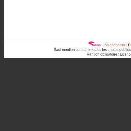
|
Se connecter
|
P
Sauf mention contraire, toutes les photos publié
Mention obligatoire : Licen