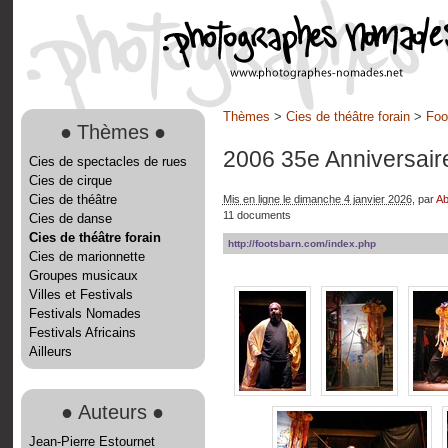
Thèmes
>
Cies de théâtre forain
>
Foo
●
Thèmes
●
2006 35e Anniversai
Cies de spectacles de rues
Cies de cirque
Cies de théâtre
Mis en ligne le dimanche 4 janvier 2026
, par
Ab
11 documents
Cies de danse
Cies de théâtre forain
http://footsbarn.com/index.php
Cies de marionnette
Groupes musicaux
Villes et Festivals
Festivals Nomades
Festivals Africains
Ailleurs
●
Auteurs
●
Jean-Pierre Estournet