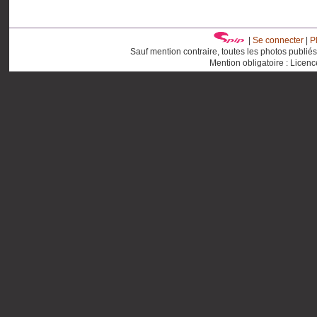
|
Se connecter
|
P
Sauf mention contraire, toutes les photos publié
Mention obligatoire : Licen