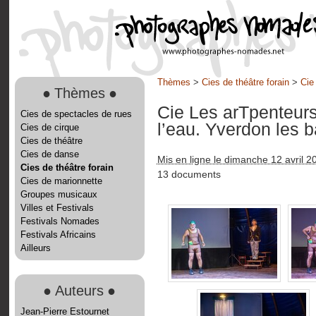
Thèmes
>
Cies de théâtre forain
>
Cie
●
Thèmes
●
Cie Les arTpenteur
Cies de spectacles de rues
l’eau. Yverdon les b
Cies de cirque
Cies de théâtre
Cies de danse
Mis en ligne le dimanche 12 avril 2
Cies de théâtre forain
13 documents
Cies de marionnette
Groupes musicaux
Villes et Festivals
Festivals Nomades
Festivals Africains
Ailleurs
●
Auteurs
●
Jean-Pierre Estournet